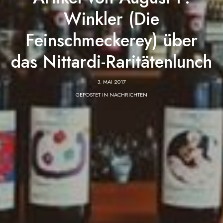
Winkler (Die
Feinschmeckerey) über
das Nittardi-Raritätenlunch
3. MAI 2017
GEPOSTET IN
NACHRICHTEN