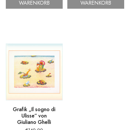
WARENKORB
WARENKORB
Joe
Tomi
Tilson
Ungerer
Menge
Menge
Grafik „Il sogno di
Ulisse“ von
Giuliano Ghelli
€
140.00