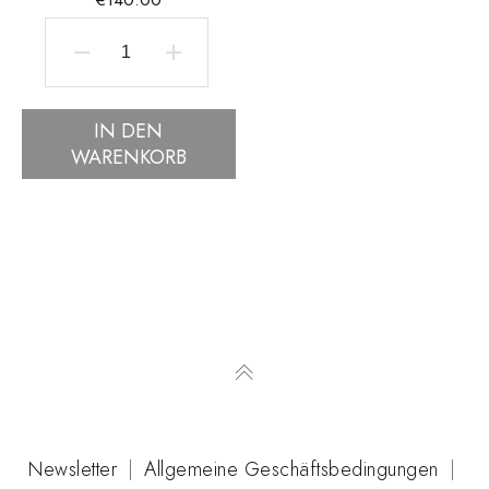
Grafik
"Il
IN DEN
sogno
WARENKORB
di
Ulisse"
von
Giuliano
Ghelli
Menge
Newsletter
|
Allgemeine Geschäftsbedingungen
|