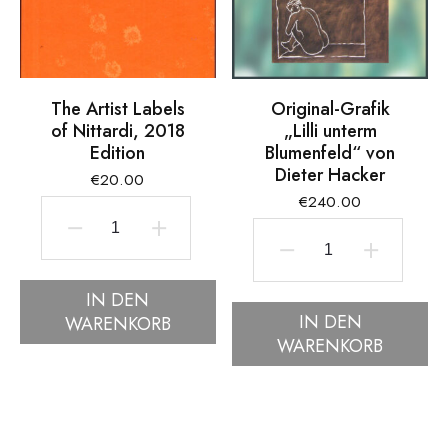
The Artist Labels
Original-Grafik
of Nittardi, 2018
„Lilli unterm
Edition
Blumenfeld“ von
Dieter Hacker
€
20.00
€
240.00
The
Original-
Artist
Grafik
IN DEN
Labels
IN DEN
WARENKORB
"Lilli
of
WARENKORB
unterm
Nittardi,
Blumenfeld"
2018
von
Edition